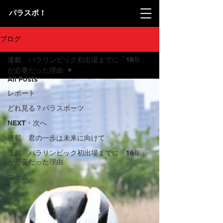
パラスポ！
ブログ
連載 パラリンピック初出場までに「16年」
が必要だった理由
All Posts
レポート
どれ見る？パラスポーツ
NEXT・次へ
連載 君の一歩は未来に向けて
連載 パラリンピック初出場までに「16年」
が必要だった理由
コラム