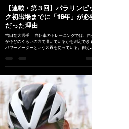
paraspoofficial
2025年4月24日
読了時間: 7分
【連載・第３回】パラリンピッ
ク初出場までに「16年」が必要
だった理由
吉田竜太選手 自転車のトレーニングでは、自分
が今どのくらいの力で漕いでいるかを測定できる
パワーメーターという装置を使っている。例え
ば、普段の練習で200W（ワット）で走っていて、
あるレース中に180Wで走っていることが分かれ
ば、あと20Wの余力があるから後半のスピードを
上...