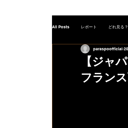
パラスポ！
All Posts
レポート
どれ見る
paraspoofficial
2
連載 パラリンピック初出場までに
【ジャパ
フランス