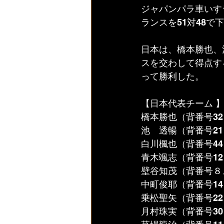
ジャパンパラ車いす
ランスを51対48で
日本は、橋本勝也、
スを交わして得点す
って勝利した。
【日本代表チーム 
橋本勝也（背番号32
池　透暢（背番号21
白川楓也（背番号44
青木颯志（背番号12
壁谷知茂（背番号８、
中町俊耶（背番号14
乗松聖矢（背番号22
月村珠実（背番号30