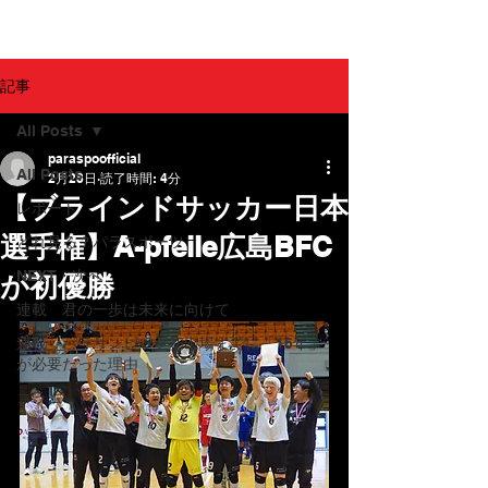
パラスポ！
記事
All Posts
paraspoofficial
All Posts
2月28日
読了時間: 4分
【ブラインドサッカー日本
レポート
選手権】A-pfeile広島BFC
どれ見る？パラスポーツ
NEXT・次へ
が初優勝
連載 君の一歩は未来に向けて
連載 パラリンピック初出場までに「16年」
が必要だった理由
コラム