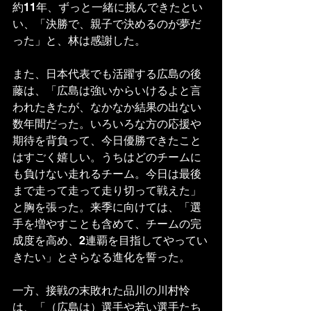
約11年、ずっと一緒に挑んできたとい
い、「決勝で、親子で決めるのが夢だ
った」と、林は感謝した。
また、日本代表でも活躍する広島の後
藤は、「広島は強いからいけるよと言
われたきたが、なかなか結果の出ない
数年間だった。いろいろな方の応援や
期待を背負って、今日優勝できたこと
はすごく嬉しい。うちはどのチームに
も負けない走れるチーム。今日は最後
まで走って走って走り切って戦えた」
と胸を張った。来季に向けては、「選
手を増やすことも含めて、チームの完
成度を高め、2連覇を目指してやってい
きたい」とさらなる進化を誓った。
一方、接戦の末敗れた品川の川村怜
は、「（広島は）選手や若い選手たち