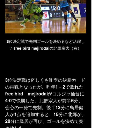
3位決定戦で先制ゴールを決めるなど活躍し
たfree bird mejirodaiの北郷宗大（右）
3位決定戦は奇しくも昨季の決勝カード
の再戦となったが、昨年1－2で敗れた
free bird　mejirodaiがコルジャ仙台に
4-0で快勝した。北郷宗大が前半6分、
会心の一発で先制。後半13分に鳥居健
人が1点を追加すると、15分に北郷が、
20分に鳥居が再び、ゴールを決めて突