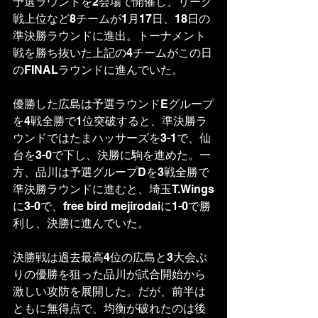
予選ラウンドを2会場で開催し、リーグ
戦上位など8チームが1月17日、18日の
準決勝ラウンドに進出。トーナメント
戦を勝ち抜いた上記の4チームがこの日
のFINALラウンドに進んでいた。
優勝した広島は予選ラウンドEグループ
を4戦全勝で1位突破すると、準決勝ラ
ウンドではたまハッサーズを3-1で、仙
台を3-0で下し、決勝に駒を進めた。一
方、品川は予選グループDを3戦全勝で
準決勝ラウンドに進むと、埼玉T.Wings
に3-0で、free bird mejirodaiに1-0で勝
利し、決勝に進んでいた。
決勝戦は過去最高4位の広島と3大会ぶ
りの優勝を狙った品川が試合開始から
激しい攻防を展開した。だが、前半は
ともに無得点で、均衡が破れたのは後