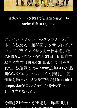
優勝シャーレを掲げて初優勝を喜ぶ、A-
pfeile 広島BFCチーム
ブラインドサッカーのクラブチーム日
本一を決める「第23回 アクサ ブレイブ
カップブラインドサッカー日本選手権
のFINALラウンドが1月31日、町田市立
総合体育館（東京都町田市）で開催さ
れた。決勝戦ではA-pfeile広島BFCが品
川CCパペレシアル に1-0で勝利し、初
優勝を飾った。3位決定戦ではfree bird 
mejirodaiがコルジャ仙台を4-0で下
し、3位となった。
今年は21チームが出場し、昨年10月に