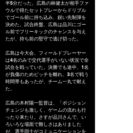
半5分だった。広島の林健太が相手ファ
ウルで得たセットプレーからドリブル
でゴール前に持ち込み、鋭い先制弾を
決めた。試合終盤、広島は品川にゴー
ル前でフリーキックのチャンスを与え
たが、持ち前の堅守で逃げ切った。
広島は今大会、フィールドプレーヤー
は4名のみで交代選手がいない状況で全
試合を戦っていた。決勝でも途中、1名
が負傷のためピッチを離れ、3名で戦う
時間帯もあったが、チーム一丸で耐え
た。
広島の木村陽一監督は、「ポジション
チェンジも激しく、ゲームの流れも行
ったり来たり。さすが品川さんで、い
ろいろな場面で難しさはありました
が、選手同士がコミュニケーションを