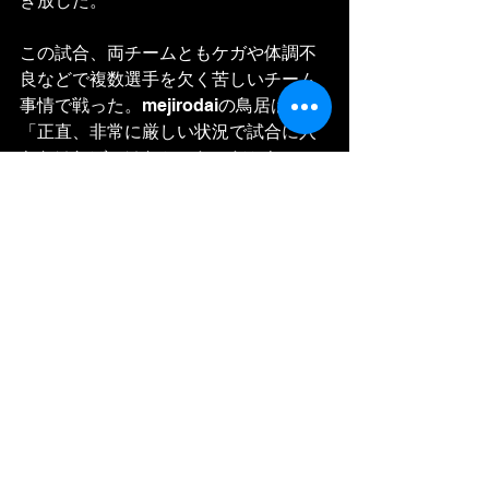
き放した。
この試合、両チームともケガや体調不
良などで複数選手を欠く苦しいチーム
事情で戦った。mejirodaiの鳥居は、
「正直、非常に厳しい状況で試合に入
らなければいけなかった。だからこ
そ、僕だけじゃなく、全員がいつも以
上に気を引き締めて、絶対に勝ちにい
くという気持ちでゲームに入った。そ
れが勝利につながって良かった」と振
り返った。
仙台の佐々木智昭GKは、「今回の反省
を活かして、チームをもう1回見つめ直
し、（チームの良さである）堅守速攻
をさらに強化していきたい」と前を向
いた。