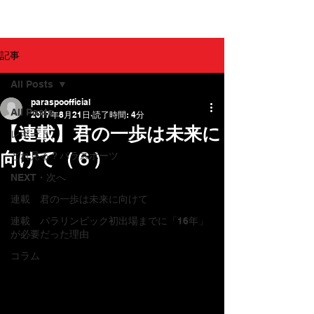
パラスポ！
記事
All Posts
paraspoofficial
All Posts
2017年8月21日
読了時間: 4分
【連載】君の一歩は未来に
レポート
向けて（６）
どれ見る？パラスポーツ
NEXT・次へ
連載 君の一歩は未来に向けて
連載 パラリンピック初出場までに「16年」
が必要だった理由
コラム