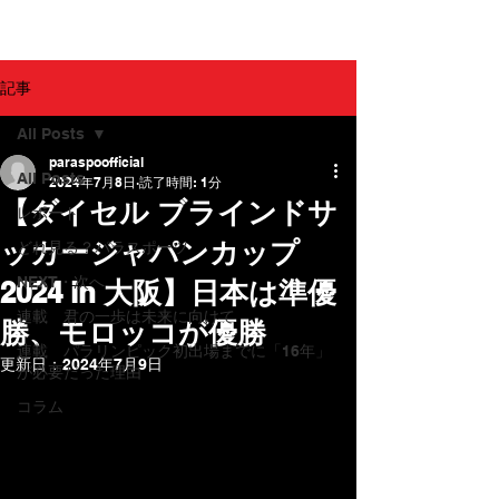
パラスポ！
記事
All Posts
paraspoofficial
All Posts
2024年7月8日
読了時間: 1分
【ダイセル ブラインドサ
レポート
ッカージャパンカップ
どれ見る？パラスポーツ
NEXT・次へ
2024 in 大阪】日本は準優
連載 君の一歩は未来に向けて
勝、モロッコが優勝
連載 パラリンピック初出場までに「16年」
更新日：
2024年7月9日
が必要だった理由
コラム