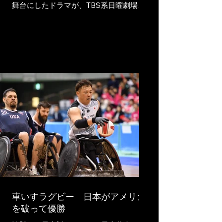
舞台にしたドラマが、TBS系日曜劇場で4
月期の作品として放送中で、話題となっ
ている。『GIFT』というタイトルのこの
ドラマは、堤真一さん演じる主人公の天
才宇宙物理学者が弱小車いすラグビーチ
ームと出会い、チームの抱える多くの難
題の答えを導き出しながら、仲間や家族
の大切さを知っていく物語だ。 この
『GIFT』の出演者らによるスペシャルト
ークショーが5月3日、千葉市で行われ、
撮影現場の舞台裏や車いすラグビーの魅
力などについてトークを繰り広げた。こ
のショーは4月30日から5月3日まで千葉
ポートアリーナ（千葉市）で開催された
車いすラグビーの国際大会「2026ジャパ
ンパラ車いすラグビー競技大会」の最終
日に特別イベントとして行われた。
『GIFT』のキャスト、細田善彦さん、八
車いすラグビー 日本がアメリカ
村倫太郎さん、ノボせもんなべさんと、
を破って優勝
同作の企画・原案・演出を務める平野俊