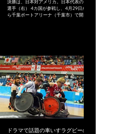
一監督、さらには現役選手でドラマに出
決勝は、日本対アメリカ。日本代表の池
演し、車いすラグビーの監修など撮影に
選手（右） 4カ国が参戦し、4月29日か
も協力した峰島靖選手と乗松隆由選手も
ら千葉ポートアリーナ（千葉市）で開催
参加し、総勢6名が登壇し
されていた車いすラグビーの国際大会
「ジャパンパラ競技大会」は最終日の5月
3日、決勝が行われ、世界ランキング1位
の日本が銅3位のアメリカを47-38で破っ
て優勝した。また、決勝に先立って行わ
れた3位決定戦では同5位のフランスが同
6位のカナダに47-46で競り勝った。 決
勝戦は2024年、日本が初の金メダルを獲
得したパリパラリンピックの決勝戦と同
一カードとなったが、序盤から主導権を
握った日本が先行する展開となった。選
手交代を繰り返し多彩な戦術で得点を重
ね、前半は27-21の6点リードで折り返
す。後半に入ってアメリカがリズムをつ
かむ場面も見られたが、日本が最終第4ピ
リオドで突き放した。 日本は4カ国総当
たりの予選ラウンドから無傷の7連勝を収
ドラマで話題の車いすラグビーの
め、世界王者の強さを示した。アシスタ