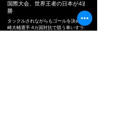
国際大会、世界王者の日本が4連
ントコーチ兼任の池透暢は、「どのゲー
勝
ムも精度高く、全員が一貫してレベルの
高いプレーをやり続けた。またラインア
タックルされながらもゴールを決める池
ップを変えてもそれを行うことができた
崎大輔選手 4カ国対抗で競う車いすラグ
のは、取り組んでき
ビーの国際大会、「2026ジャパンパラ車
いすラグビー競技大会」が千葉ポートア
リーナ（千葉市）で4月30日から開催さ
れている。2024年パリパラリンピック金
メダルで世界ランキング（＊）1位の日本
は大会2日目の5月1日までで4戦全勝と好
調だ。 大会には他に、パリ大会銀メダル
​大会・イベント
で世界ランキング3位のアメリカ、同5位
のフランス、同6位のカナダの4チームが
参加している。5月2日まで総当たり戦2
回の予選ラウンドを行い、上位2チームが
今日
2026年8月
大会最終日の5月3日の決勝に臨む。 日本
は開幕戦でフランスに57-43で快勝する
と、2戦目のカナダも58-39で退けた。2
日目もカナダを58-45で破り、強敵アメ
今月はまだイベントがありません
リカも55-41で撃破した。 いずれの試合